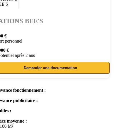
ATIONS BEE'S
00 €
rt personnel
000 €
otentiel après 2 ans
Demander une documentation
vance fonctionnement :
vance publicitaire :
lties :
ace moyenne :
 100 M²