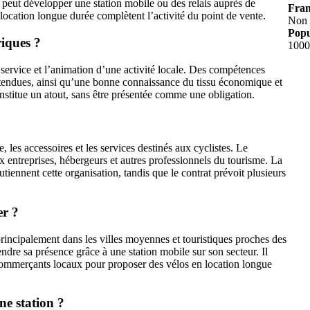
et peut développer une station mobile ou des relais auprès de
Fran
a location longue durée complètent l’activité du point de vente.
Non
Popu
riques ?
1000
 service et l’animation d’une activité locale. Des compétences
attendues, ainsi qu’une bonne connaissance du tissu économique et
onstitue un atout, sans être présentée comme une obligation.
, les accessoires et les services destinés aux cyclistes. Le
ux entreprises, hébergeurs et autres professionnels du tourisme. La
utiennent cette organisation, tandis que le contrat prévoit plusieurs
er ?
rincipalement dans les villes moyennes et touristiques proches des
tendre sa présence grâce à une station mobile sur son secteur. Il
commerçants locaux pour proposer des vélos en location longue
ne station ?