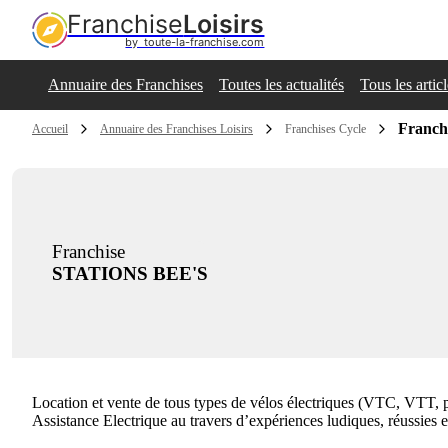
Franchise
Loisirs
by  toute-la-franchise.com
Annuaire des Franchises
Toutes les actualités
Tous les artic
Franc
Accueil
Annuaire des Franchises Loisirs
Franchises Cycle
Franchise
STATIONS BEE'S
Location et vente de tous types de vélos électriques (VTC, VTT, 
Assistance Electrique au travers d’expériences ludiques, réussies et