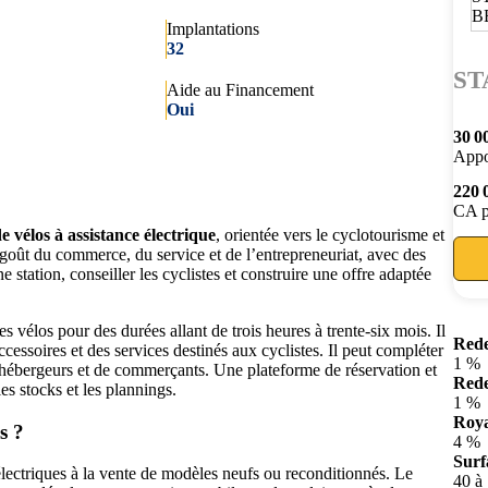
Implantations
32
ST
Aide au Financement
Oui
30 0
Appo
220 
CA p
e vélos à assistance électrique
, orientée vers le cyclotourisme et
 goût du commerce, du service et de l’entrepreneuriat, avec des
 station, conseiller les cyclistes et construire une offre adaptée
es vélos pour des durées allant de trois heures à trente-six mois. Il
Rede
essoires et des services destinés aux cyclistes. Il peut compléter
1 %
 d’hébergeurs et de commerçants. Une plateforme de réservation et
Rede
les stocks et les plannings.
1 %
Roya
s ?
4 %
Surf
 électriques à la vente de modèles neufs ou reconditionnés. Le
40 à