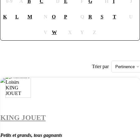
0-9
A
B
C
D
E
F
G
H
I
J
K
L
M
N
O
P
Q
R
S
T
U
V
W
X
Y
Z
Trier par
Pertinence
KING JOUET
Petits et grands, tous gagnants