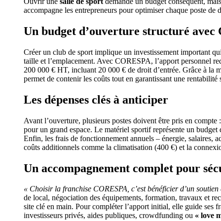
Ouvrir une
salle de sport
demande un budget conséquent, mai
accompagne les entrepreneurs pour optimiser chaque poste de dé
Un budget d’ouverture structuré av
Créer un club de sport implique un investissement important qui
taille et l’emplacement. Avec CORESPA, l’apport personnel req
200 000 € HT, incluant 20 000 € de droit d’entrée. Grâce à la mu
permet de contenir les coûts tout en garantissant une rentabilité 
Les dépenses clés à anticiper
Avant l’ouverture, plusieurs postes doivent être pris en compte 
pour un grand espace. Le matériel sportif représente un budget d
Enfin, les frais de fonctionnement annuels – énergie, salaires, a
coûts additionnels comme la climatisation (400 €) et la connexio
Un accompagnement complet pour sécur
« Choisir la franchise CORESPA, c’est bénéficier d’un soutien
de local, négociation des équipements, formation, travaux et re
site clé en main. Pour compléter l’apport initial, elle guide ses 
investisseurs privés, aides publiques, crowdfunding ou
« love 