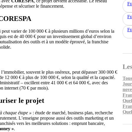
s avec
CORESPA
, ce projet devient accessible. Le réseau
Fr
pense et sécuriser le financement.
Fr
ec CORESPA
Fr
 peut varier de 100 000 € à plusieurs millions d’euros selon la
uis est de 40 000 € pour un investissement global d’environ
tualisation des outils et à un modèle éprouvé, la franchise
solide.
Les
: l’immobilier, souvent le plus onéreux, peut dépasser 300 000 €
e 12 000 € à plus de 100 000 €, selon la qualité et la capacité.
Tous
dministratif – oscillent entre 41 000 € et 64 000 €, avec des
Jour
n internet (70 € par mois).
nov
Fran
iser le projet
Quel
Fran
Quel
 à chaque étape »
: étude de marché, business plan, recherche
crutement. L’enseigne propose aussi des outils marketing et un
franchisés vers les meilleures solutions : emprunt bancaire,
money »
.