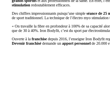
grands sportifs
et aux professionnels de la santé. En effet, l’e
stimulation
redoutablement efficaces.
Des chiffres impressionnants puisqu’une simple
séance de 25 
de sport traditionnel. La technique de l’électro myo stimulation 
« On travaille la fibre en profondeur à 100% de sa capacité alors 
que de 30 à 40%. Iron Bodyfit, c’est du sport par électrostimul
Ouverte à la
franchise
depuis 2016, l’enseigne Iron Bodyfit reg
Devenir franchisé
demande un
apport personnel
de 20.000 eu