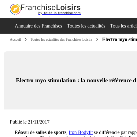
Franchise
Loisirs
by  toute-la-franchise.com
Annuaire des Franchises
Toutes les actualités
Tous les artic
Electro myo stimu
Accueil
Toutes les actualités des Franchises Loisirs
Electro myo stimulation : la nouvelle référence d
Publié le 21/11/2017
Réseau de
salles de sports
,
Iron Bodyfit
se différencie par rap