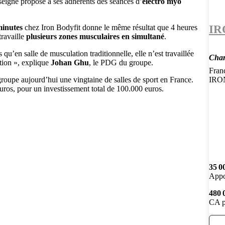
nseigne propose à ses adhérents des séances d’
électro myo
IR
minutes
chez Iron Bodyfit donne le même résultat que 4 heures
travaille
plusieurs zones musculaires en simultané
.
qu’en salle de musculation traditionnelle, elle n’est travaillée
Chan
ation », explique
Johan Ghu
, le PDG du groupe.
Franc
roupe aujourd’hui une vingtaine de salles de sport en France.
IRON
ros, pour un investissement total de 100.000 euros.
35 0
Appo
480 
CA p