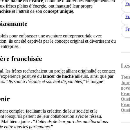
ncer de hache en France
, continue d’attirer des entrepreneurs en
Fr
x frères pleins d’énergie, ont inauguré leur propre
nchise
et l’attrait de son
concept unique
.
Fr
siasmante
Fr
mplois pour embrasser une aventure entrepreneuriale avec
on, ils ont été captivés par le concept original et divertissant du
 entreprise.
ère franchisée
Les
les frères recherchaient un projet alliant originalité et contact
l’expérience positive du
lancer de hache
ailleurs, ainsi que par
Tous
ux. “
Ils sont à l’écoute et souvent disponibles,
” témoigne
Jour
nov
Fran
enir
Quel
Fran
Quel
t complet, facilitant la création de leur société et le
nt lorsqu’ils parlent de leur collaboration avec le réseau.
 Matthieu ajoute : “
J’attends de leur part des améliorations
ie entre tous les partenaires
.”