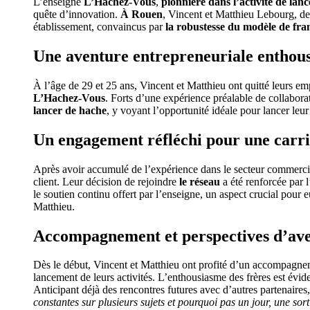
L’enseigne
L’Hachez-Vous
,
pionnière dans l’activité de la
quête d’innovation.
À Rouen
, Vincent et Matthieu Lebourg, deu
établissement, convaincus par
la robustesse du modèle de fra
Une aventure entrepreneuriale enthou
À l’âge de 29 et 25 ans, Vincent et Matthieu ont quitté leurs e
L’Hachez-Vous
. Forts d’une expérience préalable de collaborati
lancer de hache
, y voyant l’opportunité idéale pour lancer leur
Un engagement réfléchi pour une carri
Après avoir accumulé de l’expérience dans le secteur commercial, 
client. Leur décision de rejoindre
le réseau
a été renforcée par 
le soutien continu offert par l’enseigne, un aspect crucial pour e
Matthieu.
Accompagnement et perspectives d’av
Dès le début, Vincent et Matthieu ont profité d’un accompagnemen
lancement de leurs activités. L’enthousiasme des frères est évide
Anticipant déjà des rencontres futures avec d’autres partenaires,
constantes sur plusieurs sujets et pourquoi pas un jour, une sort