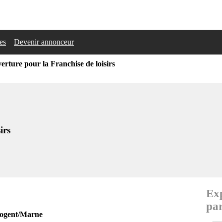
les
Devenir annonceur
erture pour la Franchise de loisirs
irs
Exp
par
 Nogent/Marne