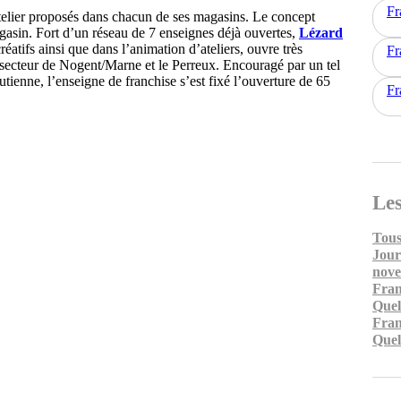
Fr
 atelier proposés dans chacun de ses magasins. Le concept
gasin. Fort d’un réseau de 7 enseignes déjà ouvertes,
Lézard
réatifs ainsi que dans l’animation d’ateliers, ouvre très
Fr
 secteur de Nogent/Marne et le Perreux. Encouragé par un tel
utienne, l’enseigne de franchise s’est fixé l’ouverture de 65
Fr
Les
Tous
Jour
nov
Fran
Quel
Fran
Quel